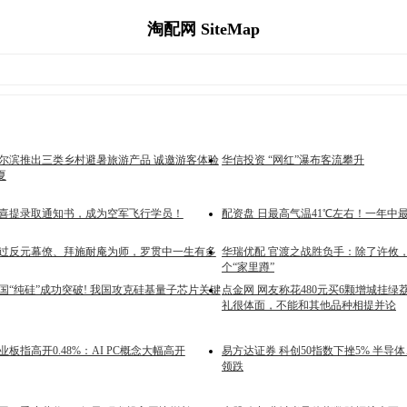
淘配网 SiteMap
哈尔滨推出三类乡村避暑旅游产品 诚邀游客体验
华信投资 “网红”瀑布客流攀升
夏
们喜提录取通知书，成为空军飞行学员！
配资盘 日最高气温41℃左右！一年中
当过反元幕僚、拜施耐庵为师，罗贯中一生有多
华瑞优配 官渡之战胜负手：除了许攸
个“家里蹲”
国“纯硅”成功突破! 我国攻克硅基量子芯片关键
点金网 网友称花480元买6颗增城挂
礼很体面，不能和其他品种相提并论
业板指高开0.48%：AI PC概念大幅高开
易方达证券 科创50指数下挫5% 半导
领跌