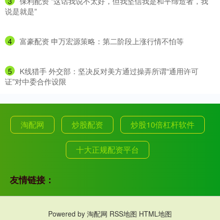
3
​保利配资 “这话我说不太好，但我坚信我是和平缔造者，我
说是就是”
4
​富豪配资 申万宏源策略：第二阶段上涨行情不怕等
5
​K线猎手 外交部：坚决反对美方通过操弄所谓“通用许可
证”对中委合作设限
淘配网
炒股配资
炒股10倍杠杆软件
十大正规配资平台
友情链接：
Powered by
淘配网
RSS地图
HTML地图