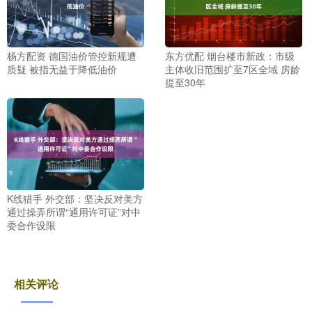
杨方配资 德国油价管控新规遭
东方优配 烟台楼市新政：市级
质疑 被指无益于降低油价
主体收旧范围扩至7区全域 房龄
提至30年
K线猎手 外交部：坚决反对美方
通过操弄所谓“通用许可证”对中
委合作设限
相关评论