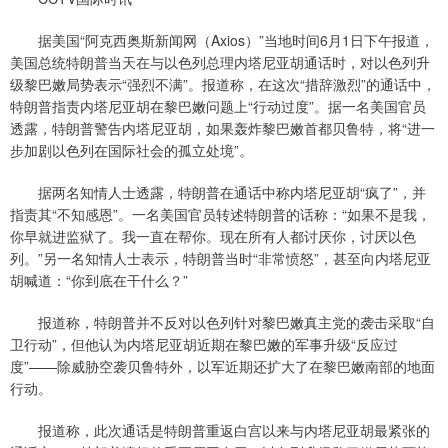
据美国“阿克西奥斯新闻网（Axios）”当地时间6月1日下午报道，
美国总统特朗普当天在与以色列总理内塔尼亚胡通话时，对以色列升
级黎巴嫩局势表示“强烈不满”。报道称，在这次“措辞激烈”的通话中，
特朗普指责内塔尼亚胡在黎巴嫩问题上“行动过度”。据一名美国官员
透露，特朗普警告内塔尼亚胡，如果轰炸黎巴嫩首都贝鲁特，将“进一
步加剧以色列在国际社会的孤立处境”。
据两名知情人士透露，特朗普在通话中称内塔尼亚胡“疯了”，并
指责其“不知感恩”。一名美国官员转述特朗普的话称：“如果不是我，
你早就进监狱了。我一直在帮你。现在所有人都讨厌你，讨厌以色
列。”另一名知情人士表示，特朗普当时“非常愤怒”，甚至向内塔尼亚
胡喊道：“你到底在干什么？”
报道称，特朗普并不反对以色列针对黎巴嫩真主党的袭击采取“自
卫行动”，但他认为内塔尼亚胡近期在黎巴嫩的军事升级“反应过
度”——除威胁空袭贝鲁特外，以军近期还扩大了在黎巴嫩南部的地面
行动。
报道称，此次通话是特朗普重返白宫以来与内塔尼亚胡最紧张的