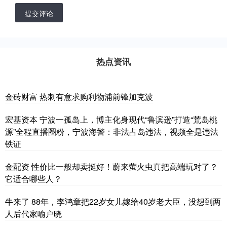
提交评论
热点资讯
金砖财富 热刺有意求购利物浦前锋加克波
宏基资本 宁波一孤岛上，博主化身现代“鲁滨逊”打造“荒岛桃
源”全程直播圈粉，宁波海警：非法占岛违法，视频全是违法
铁证
金配资 性价比一般却卖挺好！蔚来萤火虫真把高端玩对了？
它适合哪些人？
牛来了 88年，李鸿章把22岁女儿嫁给40岁老大臣，没想到两
人后代家喻户晓