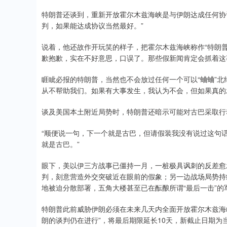
特朗普还谈到，重新开放霍尔木兹海峡是与伊朗达成任何协
判，如果能达成协议当然最好。”
说着，他还故作开玩笑的样子，把霍尔木兹海峡称作“特朗普
歉抱歉，实在不好意思，口误了。那些假新闻肯定会抓着这事说
睚眦必报的特朗普，当然也不会放过任何一个可以“蛐蛐”北
从不帮助我们。如果有大事发生，我认为不会，但如果真的
谈及美国本土附近局势时，特朗普还暗示可能对古巴采取行
“顺便说一句，下一个就是古巴，但请假装我没有说过这句话
就是古巴。”
眼下，美以伊三方战事已僵持一月，一桩极具讽刺的反差愈
判，刻意营造外交突破近在眼前的假象；另一边战场局势持
地被迫分散部署，五角大楼甚至已在酝酿所谓“最后一击”的
特朗普此前威胁伊朗必须在未来几天内全面开放霍尔木兹海峡
朗的谈判仍在进行”，将最后期限延长10天，新截止日期为