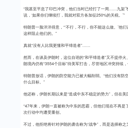
“我甚至平息了印巴冲突，他们当时已经打了一周……九架
说，‘如果你们继续打，我就对双方各加征250%的关税。’”
特朗普一脸洋洋得意，“‘不行，不行，你不能这么做。’他们
这样阻止他们的。”
真就“没有人比我更懂和平缔造者”……
然而，在谈及伊朗时，这位自诩的“和平缔造者”又不提停火
朗境内仍有“3554个目标”待美军打击，尽管地区冲突持
特朗普放话，伊朗的防空能力已被大幅削弱。“他们没有防
什么目标。”
他还称，伊朗长期以来是“造成中东不稳定的势力”，但在美
“47年来，伊朗一直被称为中东的恶霸，但他们现在不再是
次行动中均遭受重创。
不过，他拒绝将针对伊朗的袭击称为“战争”，而是选择称之为