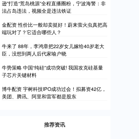
逊”打造“荒岛桃源”全程直播圈粉，宁波海警：非
法占岛违法，视频全是违法铁证
金配资 性价比一般却卖挺好！蔚来萤火虫真把高
端玩对了？它适合哪些人？
牛来了 88年，李鸿章把22岁女儿嫁给40岁老大
臣，没想到两人后代家喻户晓
牛势策略 中国“纯硅”成功突破! 我国攻克硅基量
子芯片关键材料
博牛配资 宇树科技IPO成功过会！拟募资42亿，
美团、腾讯、阿里和雷军都是股东
推荐资讯