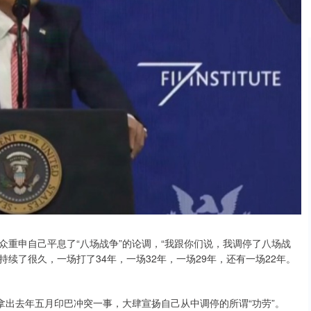
重申自己平息了“八场战争”的论调，“我跟你们说，我调停了八场战
续了很久，一场打了34年，一场32年，一场29年，还有一场22年。
拿出去年五月印巴冲突一事，大肆宣扬自己从中调停的所谓“功劳”。