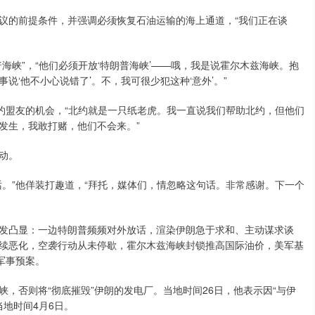
议的前提条件，并强调必须恢复石油运输的海上通道，“我们正在谈
海峡”，“他们必须开放‘特朗普海峡’——哦，我是说霍尔木兹海峡。抱
‘他不小心说错了’。不，我可很少犯这种‘意外’。”
约盟友的机会，“北约就是一只纸老虎。我一直说我们帮助北约，但他们
发生，我敢打赌，他们不会来。”
动。
。”他佯装打趣道，“拜托，媒体们，情忽略这句话。非常感谢。下一个
发凸显：一边特朗普频频对外放话，渲染伊朗急于求和、主动谋求谈
续恶化，空袭行动从未停歇，霍尔木兹海峡封锁推高国际油价，美军基
军事预案。
，否则将“彻底摧毁”伊朗的发电厂。当地时间26日，他表示因“与伊
当地时间4月6日。