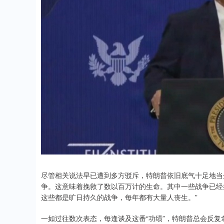
尽管相关说法早已遭到多方驳斥，特朗普依旧底气十足地当众
争。这意味着挽救了数以百万计的生命。其中一些战争已经持
这些都是旷日持久的战争，每年都有大量人丧生。”
一如过往数次表态，每逢谈及这番“功绩”，特朗普总会反复