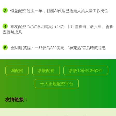
3
​恒盈配资 过去一年，智能AI代理已抢走人类大量工作岗位
4
​粤友配资 “宣宣”学习笔记（147）丨让愿担当、敢担当、善担
当蔚然成风
5
​金财顺 英媒：一只蚁后220美元，“异宠热”背后暗藏隐患
淘配网
炒股配资
炒股10倍杠杆软件
十大正规配资平台
友情链接：