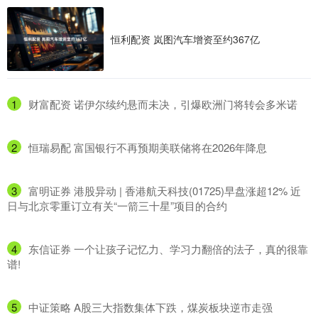
恒利配资 岚图汽车增资至约367亿
1
​财富配资 诺伊尔续约悬而未决，引爆欧洲门将转会多米诺
2
​恒瑞易配 富国银行不再预期美联储将在2026年降息
3
​富明证券 港股异动 | 香港航天科技(01725)早盘涨超12% 近
日与北京零重订立有关“一箭三十星”项目的合约
4
​东信证券 一个让孩子记忆力、学习力翻倍的法子，真的很靠
谱!
5
​中证策略 A股三大指数集体下跌，煤炭板块逆市走强