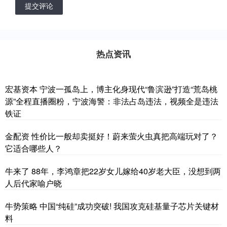
提交评论
热点资讯
宏基资本 宁波一孤岛上，博主化身现代“鲁滨逊”打造“荒岛桃
源”全程直播圈粉，宁波海警：非法占岛违法，视频全是违法
铁证
金配资 性价比一般却卖挺好！蔚来萤火虫真把高端玩对了？
它适合哪些人？
牛来了 88年，李鸿章把22岁女儿嫁给40岁老大臣，没想到两
人后代家喻户晓
牛势策略 中国“纯硅”成功突破! 我国攻克硅基量子芯片关键材
料