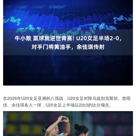
在2026年U20女足亚洲杯八强战，U20女足对阵乌兹别克斯坦。曾雨
佳、余佳琪各入一球，U20女足上半场以2比0的比分领先。