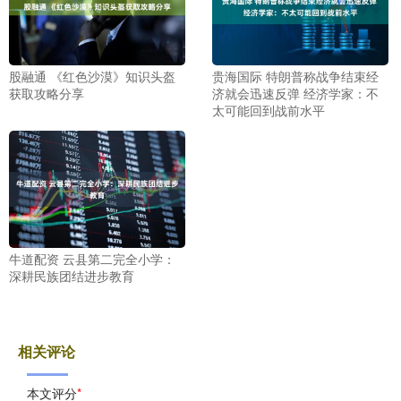
股融通 《红色沙漠》知识头盔
贵海国际 特朗普称战争结束经
获取攻略分享
济就会迅速反弹 经济学家：不
太可能回到战前水平
牛道配资 云县第二完全小学：
深耕民族团结进步教育
相关评论
本文评分
*