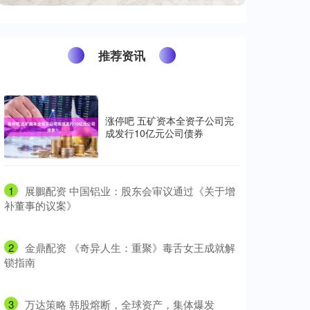
推荐资讯
涨停吧 五矿资本全资子公司完
成发行10亿元公司债券
1
​展鵬配资 中国铝业：股东会审议通过《关于增
补董事的议案》
2
​金鼎配资 《奇异人生：重聚》毒舌女王成就解
锁指南
3
​万达策略 韩股熔断，全球资产，集体爆发