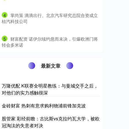
4
​掌尚策 滴滴出行、北京汽车研究总院合资成立
桔汽科技公司
5
​财富配资 诺伊尔续约悬而未决，引爆欧洲门将
转会多米诺
最新文章
万隆优配 K联赛全明星教练：与曼城交手之后，
对他们的实力感触很深
金砖财富 热刺有意求购利物浦前锋加克波
股管家 彩经前瞻：古比斯vs克拉约瓦大学，被欧
冠淘汰的失意者对决