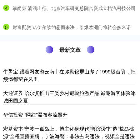
4
​掌尚策 滴滴出行、北京汽车研究总院合资成立桔汽科技公司
5
​财富配资 诺伊尔续约悬而未决，引爆欧洲门将转会多米诺
最新文章
牛盈宝 跟着网友游云南丨在弥勒锦屏山爬了1999级台阶，把
烦恼都留在风里
大通证券 哈尔滨推出三类乡村避暑旅游产品 诚邀游客体验冰
城田园之夏
华信投资 “网红”瀑布客流攀升
宏基资本 宁波一孤岛上，博主化身现代“鲁滨逊”打造“荒岛桃
源”全程直播圈粉，宁波海警：非法占岛违法，视频全是违法