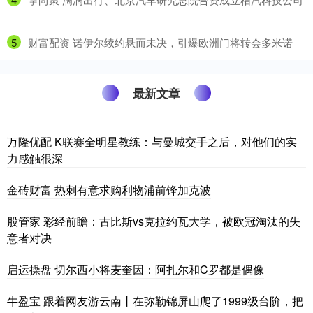
5
​财富配资 诺伊尔续约悬而未决，引爆欧洲门将转会多米诺
最新文章
万隆优配 K联赛全明星教练：与曼城交手之后，对他们的实
力感触很深
金砖财富 热刺有意求购利物浦前锋加克波
股管家 彩经前瞻：古比斯vs克拉约瓦大学，被欧冠淘汰的失
意者对决
启运操盘 切尔西小将麦奎因：阿扎尔和C罗都是偶像
牛盈宝 跟着网友游云南丨在弥勒锦屏山爬了1999级台阶，把