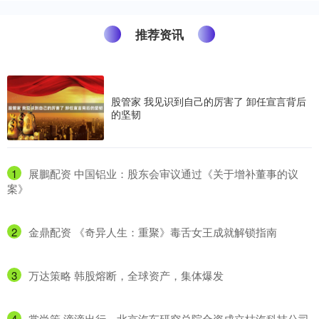
推荐资讯
股管家 我见识到自己的厉害了 卸任宣言背后
的坚韧
1
​展鵬配资 中国铝业：股东会审议通过《关于增补董事的议
案》
2
​金鼎配资 《奇异人生：重聚》毒舌女王成就解锁指南
3
​万达策略 韩股熔断，全球资产，集体爆发
4
​掌尚策 滴滴出行、北京汽车研究总院合资成立桔汽科技公司