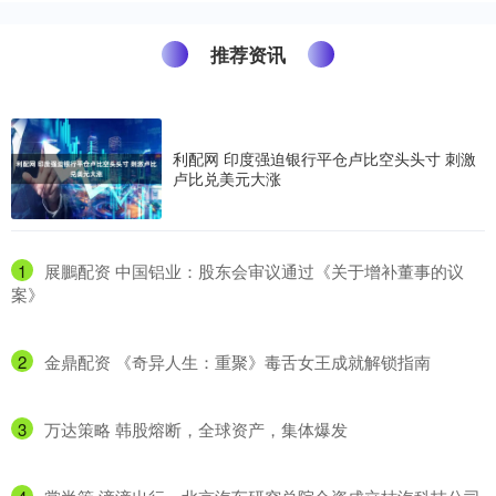
推荐资讯
利配网 印度强迫银行平仓卢比空头头寸 刺激
卢比兑美元大涨
1
​展鵬配资 中国铝业：股东会审议通过《关于增补董事的议
案》
2
​金鼎配资 《奇异人生：重聚》毒舌女王成就解锁指南
3
​万达策略 韩股熔断，全球资产，集体爆发