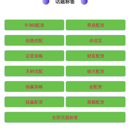
话题标签
牛360配资
尊鼎配资
创惠优配
卓信宝
证星策略
财富配资
天鲜优配
杨方配资
驰赢策略
金配资
稳赢配资
展鵬配资
全部话题标签