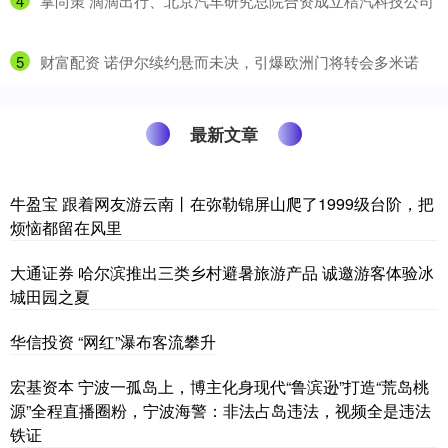
4
​掌尚策 滴滴出行、北京汽车研究总院合资成立桔汽科技公司
5
​财富配资 诺伊尔续约悬而未决，引爆欧洲门将转会多米诺
最新文章
牛盈宝 跟着网友游云南丨在弥勒锦屏山爬了1999级台阶，把
烦恼都留在风里
大通证券 哈尔滨推出三类乡村避暑旅游产品 诚邀游客体验冰
城田园之夏
华信投资 “网红”瀑布客流攀升
宏基资本 宁波一孤岛上，博主化身现代“鲁滨逊”打造“荒岛桃
源”全程直播圈粉，宁波海警：非法占岛违法，视频全是违法
铁证