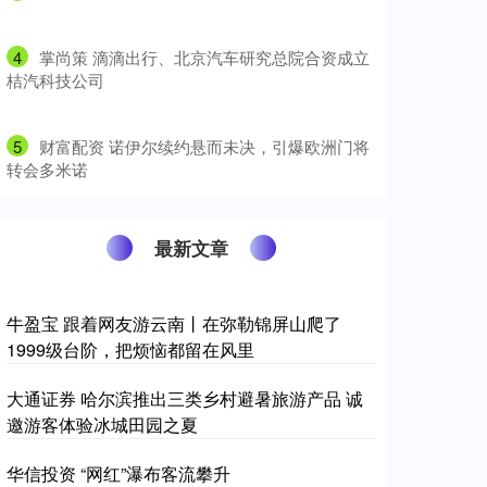
4
​掌尚策 滴滴出行、北京汽车研究总院合资成立
桔汽科技公司
5
​财富配资 诺伊尔续约悬而未决，引爆欧洲门将
转会多米诺
最新文章
牛盈宝 跟着网友游云南丨在弥勒锦屏山爬了
1999级台阶，把烦恼都留在风里
大通证券 哈尔滨推出三类乡村避暑旅游产品 诚
邀游客体验冰城田园之夏
华信投资 “网红”瀑布客流攀升