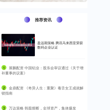
推荐资讯
盈远期策略 腾讯马来西亚荣获
数码企业认证
1
​展鵬配资 中国铝业：股东会审议通过《关于增
补董事的议案》
2
​金鼎配资 《奇异人生：重聚》毒舌女王成就解
锁指南
3
​万达策略 韩股熔断，全球资产，集体爆发