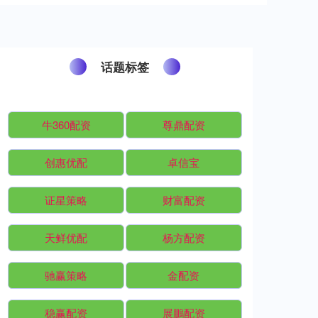
话题标签
牛360配资
尊鼎配资
创惠优配
卓信宝
证星策略
财富配资
天鲜优配
杨方配资
驰赢策略
金配资
稳赢配资
展鵬配资