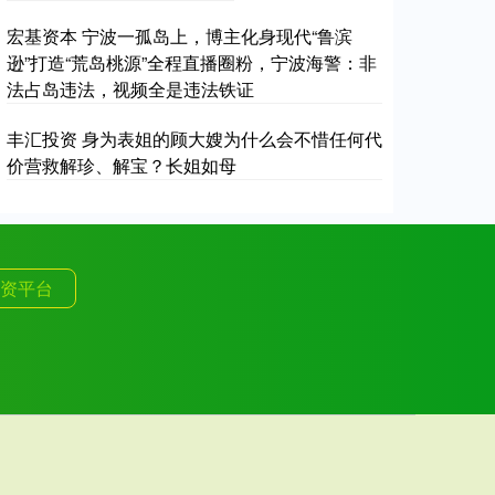
宏基资本 宁波一孤岛上，博主化身现代“鲁滨
逊”打造“荒岛桃源”全程直播圈粉，宁波海警：非
法占岛违法，视频全是违法铁证
丰汇投资 身为表姐的顾大嫂为什么会不惜任何代
价营救解珍、解宝？长姐如母
资平台