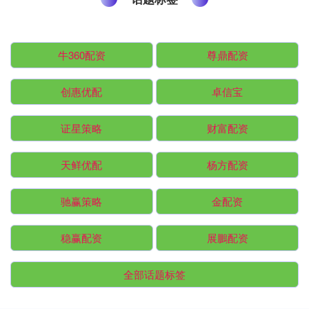
牛360配资
尊鼎配资
创惠优配
卓信宝
证星策略
财富配资
天鲜优配
杨方配资
驰赢策略
金配资
稳赢配资
展鵬配资
全部话题标签