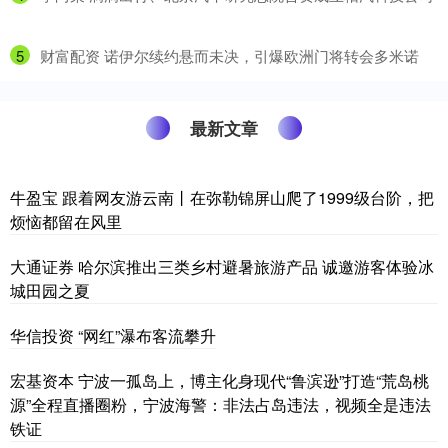
5
​财富配资 诺伊尔续约悬而未决，引爆欧洲门将转会多米诺
最新文章
牛盈宝 跟着网友游云南丨在弥勒锦屏山爬了1999级台阶，把
烦恼都留在风里
大通证券 哈尔滨推出三类乡村避暑旅游产品 诚邀游客体验冰
城田园之夏
华信投资 “网红”瀑布客流攀升
宏基资本 宁波一孤岛上，博主化身现代“鲁滨逊”打造“荒岛桃
源”全程直播圈粉，宁波海警：非法占岛违法，视频全是违法
铁证