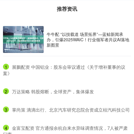
推荐资讯
牛牛配 “以技载道 场景拓界”—蓝鲸新闻承
办，引爆2025WAIC！行业领军者共议AI落地
新图景
1
​展鵬配资 中国铝业：股东会审议通过《关于增补董事的议
案》
2
​万达策略 韩股熔断，全球资产，集体爆发
3
​掌尚策 滴滴出行、北京汽车研究总院合资成立桔汽科技公司
4
​金富宝配资 官方通报余杭自来水异味调查情况，7人被严肃