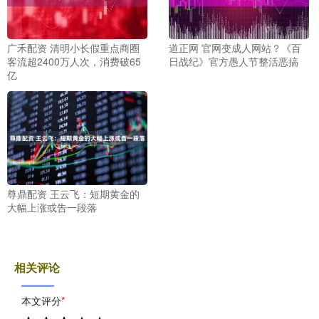
广禾配资 清明小长假重点商圈
道正网 官网变成人网站？《百
客流超2400万人次，消费破65
日战纪》官方愚人节整活恶搞
亿
尊鼎配资 王云飞：短期黄金的
大幅上涨或告一段落
相关评论
本文评分
*