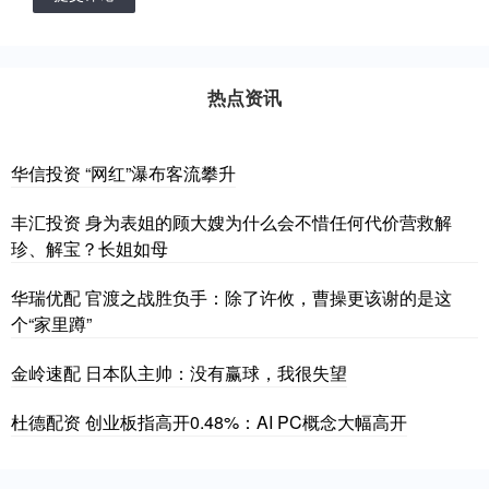
热点资讯
华信投资 “网红”瀑布客流攀升
丰汇投资 身为表姐的顾大嫂为什么会不惜任何代价营救解
珍、解宝？长姐如母
华瑞优配 官渡之战胜负手：除了许攸，曹操更该谢的是这
个“家里蹲”
金岭速配 日本队主帅：没有赢球，我很失望
杜德配资 创业板指高开0.48%：AI PC概念大幅高开